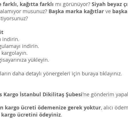
arklı, kağıtta farklı
mı görünüyor?
Siyah beyaz çı
tı alamıyor musunuz?
Başka marka kağıtlar
ve
başka
tiyorsunuz?
it
indirin.
ulamayı indirin.
 kargolayın.
gisayarınıza yükleyin.
arın daha detaylı yönergeleri için buraya tıklayınız.
s Kargo İstanbul Dikilitaş Şubesi
'ne gönderim yapabi
çin kargo ücreti ödemenize gerek yoktur
, alıcı öde
n kargo ücretini ödeyiniz
.