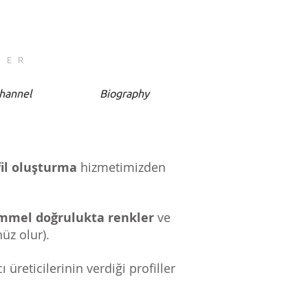
HER
hannel
Biography
fil oluşturma
hizmetimizden
mel doğrulukta renkler
ve
üz olur).
 üreticilerinin verdiği profiller