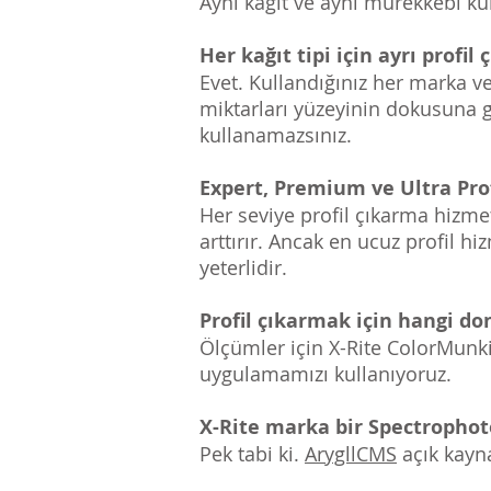
Aynı kağıt ve aynı mürekkebi ku
Her kağıt tipi için ayrı profi
Evet. Kullandığınız her marka v
miktarları yüzeyinin dokusuna gör
kullanamazsınız.
Expert, Premium ve Ultra Prof
Her seviye profil çıkarma hizmeti
arttırır. Ancak en ucuz profil h
yeterlidir.
Profil çıkarmak için hangi d
Ölçümler için X-Rite ColorMunki
uygulamamızı kullanıyoruz.
X-Rite marka bir Spectrophot
Pek tabi ki.
ArygllCMS
açık kayna