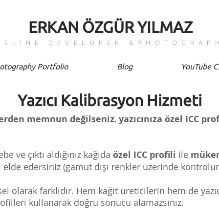
ERKAN ÖZGÜR YILMAZ
PELINE DEVELOPER &PHOTOGRAP
otography Portfolio
Blog
YouTube C
Yazıcı Kalibrasyon Hizmeti
erden memnun değilseniz
,
yazıcınıza özel ICC pro
ebe ve çıktı aldığınız kağıda
özel ICC profili
ile
mükem
ı
e
lde edersiniz (gamut dışı renkler üzerinde kontrolün
el olarak farklıdır.
Hem kağıt üreticilerin hem de yazıcı
ofilleri kullanarak
doğru sonucu alamazsınız.