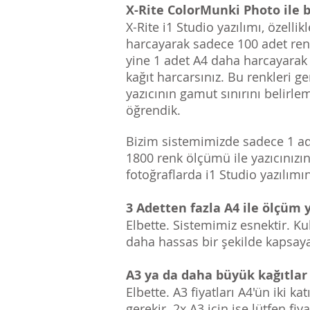
X-Rite ColorMunki Photo ile b
X-Rite i1 Studio yazılımı, özell
harcayarak sadece 100 adet renk
yine 1 adet A4 daha harcayarak 
kağıt harcarsınız. Bu renkleri g
yazıcının gamut sınırını belirl
öğrendik.
Bizim sistemimizde sadece 1 ade
1800 renk ölçümü ile yazıcınızın
fotoğraflarda i1 Studio yazılımı
3 Adetten fazla A4 ile ölçüm 
Elbette. Sistemimiz esnektir. Ku
daha hassas bir şekilde kapsayan 
A3 ya da daha büyük kağıtlar 
Elbette. A3 fiyatları A4'ün iki k
gerekir. 2x A3 için ise
lütfen fiya