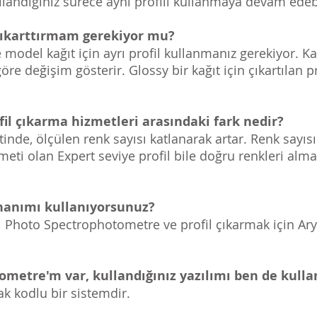
llandığınız sürece aynı profili kullanmaya devam edebi
l çıkarttırmam gerekiyor mu?
e model kağıt için ayrı profil kullanmanız gerekiyor.
e değişim gösterir. Glossy bir kağıt için çıkartılan pr
il çıkarma hizmetleri arasındaki fark nedir?
nde, ölçülen renk sayısı katlanarak artar. Renk sayısın
izmeti olan Expert seviye profil bile doğru renkleri al
onanımı kullanıyorsunuz?
 Photo Spectrophotometre ve profil çıkarmak için Aryg
ometre'm var, kullandığınız yazılımı ben de kulla
k kodlu bir sistemdir.