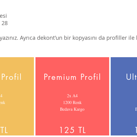
esi
 28
azınız. Ayrıca dekont'un bir kopyasını da profiller ile
Profil
Premium Profil
Ult
A4
2x A4
enk
1200 Renk
Bedava Kargo
TL
125 TL