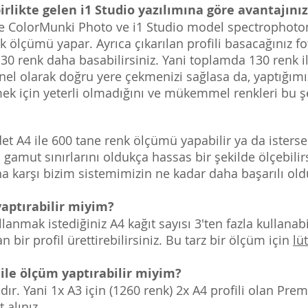
irlikte gelen i1 Studio yazılımına göre avantajınız
ikle ColorMunki Photo ve i1 Studio model spectrophoto
 ölçümü yapar. Ayrıca çıkarılan profili basacağınız fo
30 renk daha basabilirsiniz. Yani toplamda 130 renk i
enel olarak doğru yere çekmenizi sağlasa da, yaptığımız
emek için yeterli olmadığını ve mükemmel renkleri bu 
t A4 ile 600 tane renk ölçümü yapabilir ya da istersen
 gamut sınırlarını oldukça hassas bir şekilde ölçebilir
na karşı bizim sistemimizin ne kadar daha başarılı old
yaptırabilir miyim?
llanmak istediğiniz A4 kağıt sayısı 3'ten fazla kullanab
bir profil ürettirebilirsiniz. Bu tarz bir ölçüm için
lüt
ile ölçüm yaptırabilir miyim?
atıdır. Yani 1x A3 için (1260 renk) 2x A4 profili olan P
t alınız
.